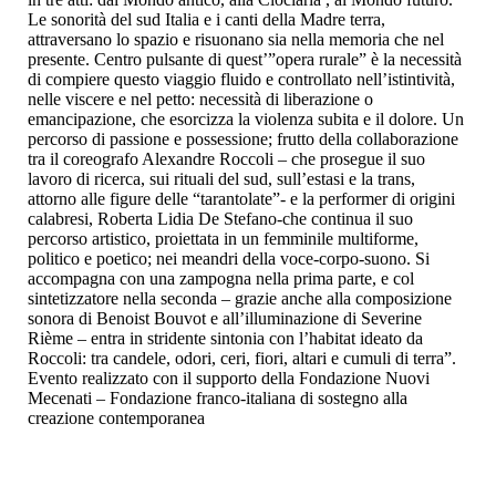
Le sonorità del sud Italia e i canti della Madre terra,
attraversano lo spazio e risuonano sia nella memoria che nel
presente. Centro pulsante di quest’”opera rurale” è la necessità
di compiere questo viaggio fluido e controllato nell’istintività,
nelle viscere e nel petto: necessità di liberazione o
emancipazione, che esorcizza la violenza subita e il dolore. Un
percorso di passione e possessione; frutto della collaborazione
tra il coreografo Alexandre Roccoli – che prosegue il suo
lavoro di ricerca, sui rituali del sud, sull’estasi e la trans,
attorno alle figure delle “tarantolate”- e la performer di origini
calabresi, Roberta Lidia De Stefano-che continua il suo
percorso artistico, proiettata in un femminile multiforme,
politico e poetico; nei meandri della voce-corpo-suono. Si
accompagna con una zampogna nella prima parte, e col
sintetizzatore nella seconda – grazie anche alla composizione
sonora di Benoist Bouvot e all’illuminazione di Severine
Rième – entra in stridente sintonia con l’habitat ideato da
Roccoli: tra candele, odori, ceri, fiori, altari e cumuli di terra”.
Evento realizzato con il supporto della Fondazione Nuovi
Mecenati – Fondazione franco-italiana di sostegno alla
creazione contemporanea