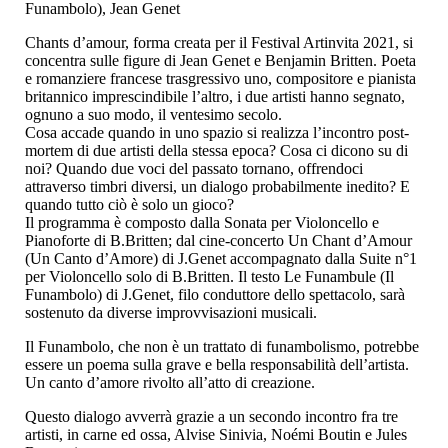
Funambolo), Jean Genet
Chants d’amour, forma creata per il Festival Artinvita 2021, si
concentra sulle figure di Jean Genet e Benjamin Britten. Poeta
e romanziere francese trasgressivo uno, compositore e pianista
britannico imprescindibile l’altro, i due artisti hanno segnato,
ognuno a suo modo, il ventesimo secolo.
Cosa accade quando in uno spazio si realizza l’incontro post-
mortem di due artisti della stessa epoca? Cosa ci dicono su di
noi? Quando due voci del passato tornano, offrendoci
attraverso timbri diversi, un dialogo probabilmente inedito? E
quando tutto ciò è solo un gioco?
Il programma è composto dalla Sonata per Violoncello e
Pianoforte di B.Britten; dal cine-concerto Un Chant d’Amour
(Un Canto d’Amore) di J.Genet accompagnato dalla Suite n°1
per Violoncello solo di B.Britten. Il testo Le Funambule (Il
Funambolo) di J.Genet, filo conduttore dello spettacolo, sarà
sostenuto da diverse improvvisazioni musicali.
Il Funambolo, che non è un trattato di funambolismo, potrebbe
essere un poema sulla grave e bella responsabilità dell’artista.
Un canto d’amore rivolto all’atto di creazione.
Questo dialogo avverrà grazie a un secondo incontro fra tre
artisti, in carne ed ossa, Alvise Sinivia, Noémi Boutin e Jules