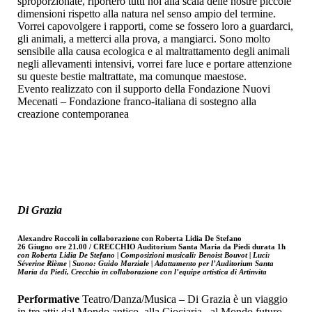
sproporzionate, riporterò tutti noi alla scala delle nostre piccole
dimensioni rispetto alla natura nel senso ampio del termine.
Vorrei capovolgere i rapporti, come se fossero loro a guardarci,
gli animali, a metterci alla prova, a mangiarci. Sono molto
sensibile alla causa ecologica e al maltrattamento degli animali
negli allevamenti intensivi, vorrei fare luce e portare attenzione
su queste bestie maltrattate, ma comunque maestose.
Evento realizzato con il supporto della Fondazione Nuovi
Mecenati – Fondazione franco-italiana di sostegno alla
creazione contemporanea
Di Grazia
Alexandre Roccoli in collaborazione con Roberta Lidia De Stefano
26 Giugno ore 21.00 / CRECCHIO Auditorium Santa Maria da Piedi
durata 1h
con Roberta Lidia De Stefano | Composizioni musicali: Benoist Bouvot | Luci:
Séverine Rième | Suono: Guido Marziale | Adattamento per l’Auditorium Santa
Maria da Piedi, Crecchio in collaborazione con l’equipe artistica di Artinvita
Performative
Teatro/Danza/Musica – Di Grazia è un viaggio
in tre atti: dal Mondo antico, alla Ciociaria , al Mondo futuro.