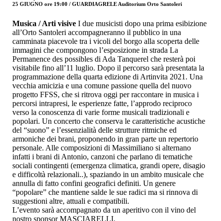
25 GIUGNO ore 19:00 / GUARDIAGRELE Auditorium Orto Santoleri
Musica / Arti visive
I due musicisti dopo una prima esibizione
all’Orto Santoleri accompagneranno il pubblico in una
camminata piacevole tra i vicoli del borgo alla scoperta delle
immagini che compongono l’esposizione in strada La
Permanence des possibles di Ada Tanquerel che resterà poi
visitabile fino all’11 luglio. Dopo il percorso sarà presentata la
programmazione della quarta edizione di Artinvita 2021. Una
vecchia amicizia e una comune passione quella del nuovo
progetto FFSS, che si ritrova oggi per raccontare in musica i
percorsi intrapresi, le esperienze fatte, l’approdo reciproco
verso la conoscenza di varie forme musicali tradizionali e
popolari. Un concerto che conserva le caratteristiche acustiche
del “suono” e l’essenzialità delle strutture ritmiche ed
armoniche dei brani, proponendo in gran parte un repertorio
personale. Alle composizioni di Massimiliano si alternano
infatti i brani di Antonio, canzoni che parlano di tematiche
sociali contingenti (emergenza climatica, grandi opere, disagio
e difficoltà relazionali..), spaziando in un ambito musicale che
annulla di fatto confini geografici definiti. Un genere
“popolare” che mantiene salde le sue radici ma si rinnova di
suggestioni altre, attuali e compatibili.
L’evento sarà accompagnato da un aperitivo con il vino del
nostro sponsor MASCIARELLI.