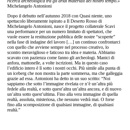
ricerca archeologica tra gli aridi materiali del nostro tempo.»
Michelangelo Antonioni
Dopo il debutto nell’autunno 2018 con Quasi niente, uno
spettacolo liberamente ispirato a Il Deserto Rosso di
Michelangelo Antonioni, nasce il progetto collaterale Scavi
una performance per un numero limitato di spettatori, che
vuole essere la restituzione pubblica delle nostre “scoperte”
nella fase di indagine del lavoro […] un continuo confrontarci
con quello che avviene sempre nel processo creativo, lo
scontro meraviglioso e faticoso tra idea e materia. Abbiamo
scavato con pazienza come fanno gli archeologi. Manici di
anfora, mattonelle, a volte iscrizioni. Ma in questo caso
l’edificio intero è lì sotto i nostri occhi. Più simile alla punta di
un iceberg che non mostra la parte sommersa, ma che galleggia
grazie ad essa. Antonioni ha detto in un suo scritto: “Noi
sappiamo che sotto l’immagine rivelata ce n’è un’altra più
fedele alla realtà, e sotto quest’altra un’altra ancora, e di nuovo
un’altra sotto quest’ultima. Fino alla vera immagine di quella
realtà, assoluta, misteriosa, che nessuno vedrà mai. O forse
fino alla scomposizione di qualsiasi immagine, di qualsiasi
realtà.”