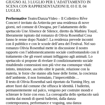
GIUGNO AL 3 LUGLIO PER L’ADATTAMENTO IN
SCENA CON RAPPRESENTAZIONI IL 03 E IL 04
LUGLIO.
Performative
Teatro/Danza/Video – Il Collettivo Rêve
Concret è invitato da Artinvita per una residenza di nove
giorni, nel comune di Orsogna, per l’adattamento dello
spettacolo Une Absence de Silence, diretto da Mathieu Touzé,
liberamente ispirato dal romanzo di Olivia Rosenthal Cosa
fanno le renne dopo Natale?. La residenza prevede incontri
con il pubblico e con le scuole dell’area del Festival. Nel suo
romanzo Olivia Rosenthal mette in discussione il nostro
rapporto con l’addomesticamento sociale confrontandolo con il
trattamento che gli esseri umani infliggono agli animali. Lo
spettacolo si propone di rivelare il condizionamento sociale
ristabilendo connessioni non più vive ma comunque vitali:
istinto, intuizione, ascolto oltre le parole, relazione con la
materia, le forze che stanno alla base delle forme, la coscienza
dell’ambiente, il non formulato, l’impercettibile…
Il testo di Olivia Rosenthal sarà riportato da Yuming Hey, un
attore fuori dal comune che offusca le identità. I ballerini,
permanentemente sul palco, vengono per costruire mondi e
schierare le forze con esso. La coreografia dello spettacolo sarà
nutrita dai mondi di questi ballerini, dalla danza
contemporanea, performance e voguing, una danza