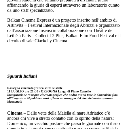
affiancando la giuria di esperti attraverso un laboratorio curato
da uno staff specializzato.
Balkan Cinema Express è un progetto inserito nell’ambito di
Artinvita – Festival Internazionale degli Abruzzi e organizzato
dall’associazione Insensi in collaborazione con Théâtre de
Léthé à Paris – Collectif 2 Plus, Balkan Film Food Festival e il
circuito di sale Ciackcity Cinema.
Sguardi Italiani
Rassegna cinematografica sotto le stelle
11 LUGLIO ore 21:30 / ORSOGNA Largo di Piano Castello
Inaugurazione rassegna cinematografica che andrà avanti tutte le domeniche fino
all’8 agosto – Al pubblico sarà offerto un assaggio del vino del nostro sponsor
Masciarelli
Cinema
– Dalle vette della Maiella al mare Adriatico c’è
ancora chi vive a stretto contatto con lo spirito della natura:
Domenico, un vecchio pastore che passa le giornate con il suo
gregge in alta quota, senza elettricità e acqua corrente; Nisida,