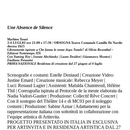
Une Absence de Silence
Mathieu Touzé
3-4 LUGLIO ore 21:00 e 17:30 / ORSOGNA Teatro Comunale Camillo De Nardis
durata 1h15
Liberamente ispirato a Che fanno le renne dopo Natale? di Olivia Rosenthal –
Edizioni Nottetempo ITA
Con Yuming Hey | Jeanne Alechinsky | Laura Desideri | Gianmarco Montesi |
Emiliano Perazzini
PRIMA NAZIONALE Residenza di creazione dal 27 giugno al 4 luglio
Scenografie e costumi: Estelle Deniaud | Creazione Video:
Justine Emard | Creazione musicale: Rebecca Meyer |
Luci: Renaud Lagier | Assistenti: Mafalda Chaintreuil, Hélène
Thil | Coreografia ispirata al Protocole de la meute elaborata da
Nadia Vadori-Gautier | Produzione: Collectif Rêve Concret |
Con il sostegno del Théâtre 14 e di MC93 per il noleggio
costumi | Produzione: Sabine Aznar | Adattamento per la
rappresentazione italiana con sottotitoli in collaborazione con
l’equipe artistica di Artinvita.
PROGETTO PRESENTATO IN ITALIA IN ESCLUSIVA
PER ARTINVITA E IN RESIDENZA ARTISTICA DAL 27