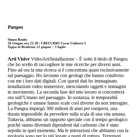
Pangea
Simon Rouby
26 Giugno ore 22.30 / CRECCHIO Corso Umberto I
Tappa di Residenza 12 giugno – 3 luglio
Arti Visive
VideoArt/Installazione – È sotto il titolo di Pangea
che ho scelto di raccogliere le mie ricerche per diversi anni.
Fino ad ora la mia ricerca si è concentrata quasi esclusivamente
sul paesaggio. Ho lavorato con geologi che hanno condiviso
con me i loro dati digitali. Con questi dati ho immaginato
installazioni video immersive, mescolando oggetti e immagini
in movimento. La seconda fase del mio lavoro si concentrerà
ora sull’Umano nel paesaggio. In sostanza, le temporalità
geologiche e umane hanno scale così diverse da non interagire.
La Pangea impiegò 300 milioni di anni per rompersi, una
durata impossibile da prevedere sulla scala di una vita umana.
Tuttavia, abbiamo un rapporto speciale con il tempo geologico
poiché siamo diventati dipendenti dal carbonio che è stato
sepolto in quel momento. Ma le interazioni che abbiamo con la
geologia sono per lo più legate a punti di rottura. Terremoti,