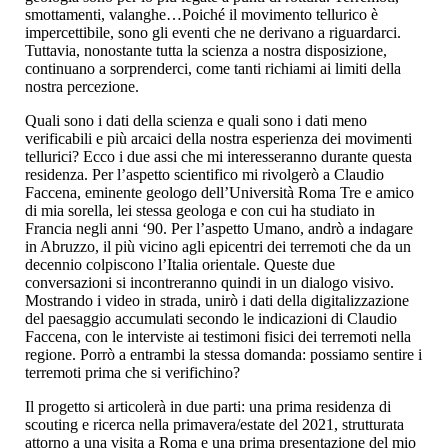
smottamenti, valanghe…Poiché il movimento tellurico è
impercettibile, sono gli eventi che ne derivano a riguardarci.
Tuttavia, nonostante tutta la scienza a nostra disposizione,
continuano a sorprenderci, come tanti richiami ai limiti della
nostra percezione.
Quali sono i dati della scienza e quali sono i dati meno
verificabili e più arcaici della nostra esperienza dei movimenti
tellurici? Ecco i due assi che mi interesseranno durante questa
residenza. Per l’aspetto scientifico mi rivolgerò a Claudio
Faccena, eminente geologo dell’Università Roma Tre e amico
di mia sorella, lei stessa geologa e con cui ha studiato in
Francia negli anni ‘90. Per l’aspetto Umano, andrò a indagare
in Abruzzo, il più vicino agli epicentri dei terremoti che da un
decennio colpiscono l’Italia orientale. Queste due
conversazioni si incontreranno quindi in un dialogo visivo.
Mostrando i video in strada, unirò i dati della digitalizzazione
del paesaggio accumulati secondo le indicazioni di Claudio
Faccena, con le interviste ai testimoni fisici dei terremoti nella
regione. Porrò a entrambi la stessa domanda: possiamo sentire i
terremoti prima che si verifichino?
Il progetto si articolerà in due parti: una prima residenza di
scouting e ricerca nella primavera/estate del 2021, strutturata
attorno a una visita a Roma e una prima presentazione del mio