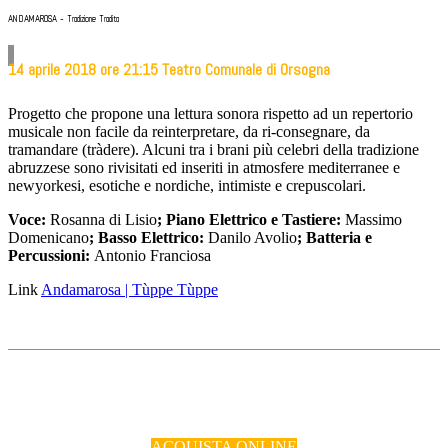
ANDAMAROSA - Tradizione Tradita
14 aprile 2018 ore 21:15 Teatro Comunale di Orsogna
Progetto che propone una
lettura sonora rispetto ad un repertorio
musicale non facile da reinterpretare, da ri-consegnare, da
tramandare (tràdere). Alcuni tra i brani più celebri della tradizione
abruzzese sono rivisitati ed inseriti in atmosfere mediterranee e
newyorkesi, esotiche e nordiche, intimiste e crepuscolari.
Voce:
Rosanna di Lisio
; Piano Elettrico e Tastiere:
Massimo
Domenicano
; Basso Elettrico:
Danilo Avolio
; Batteria e
Percussioni:
Antonio Franciosa
Link
Andamarosa | Tùppe Tùppe
ACQUISTA ONLINE