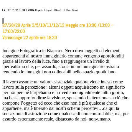
LA LUCE E' CIO' SU CUI SI POGGIA Progetto fotografico/filosofico di Marco Cicolini
27/28/29 Aprile 3/5/10/11/12/13 Maggio ore 10:00 /13:00 –
17:00/22:00
Vernissage 22 aprile ore 18.30
Indagine Fotografica in Bianco e Nero dove oggetti ed elementi
appartenenti al nostro immaginario comune vengono approfonditi
grazie al lavoro della luce, fino a raggiungere un livello di
iperrealismo che, per assurdo, sfocia in un immaginario astratto
rendendo le immagini non collocabili nello spazio quotidiano.
Il lavoro assume un valore esistenziale qualora viene inteso come
lavoro sulla percezione ; alcuni oggetti acquisiscono un significato
per noi perché li ripetiamo e li rivediamo ugualmente tutti i giorni,
ma basta approfondirne la visione, spostando l’attenzione su ciò che
compone l’oggetto ed ecco che esso non è più qualcosa che ci
appartiene, ma è liberato dai nostri schemi percettivi…da qui la
sensazione di astrazione come qualcosa di non controllabile, ma, per
assurdo estremamente reale, distaccato da noi, non-umano.