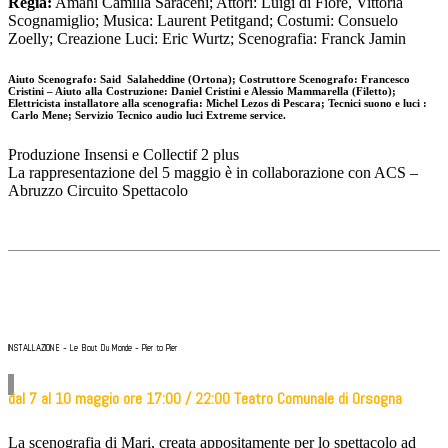
Regia:
Amahì Camilla Saraceni; Attori: Luigi di Fiore, Vittoria
Scognamiglio; Musica: Laurent Petitgand; Costumi: Consuelo
Zoelly; Creazione Luci: Eric Wurtz; Scenografia: Franck Jamin
Aiuto Scenografo: Said Salaheddine (Ortona); Costruttore Scenografo: Francesco
Cristini – Aiuto alla Costruzione: Daniel Cristini e Alessio Mammarella (Filetto);
Elettricista installatore alla scenografia: Michel Lezos di Pescara; Tecnici suono e luci :
Carlo Mene; Servizio Tecnico audio luci Extreme service.
Produzione Insensi e Collectif 2 plus
La rappresentazione del 5 maggio è in collaborazione con ACS –
Abruzzo Circuito Spettacolo
INSTALLAZIONE - Le Bout Du Monde - Pier to Pier
dal 7 al 10 maggio ore 17:00 / 22:00 Teatro ​Comunale ​di ​Orsogna
La scenografia di Mari, creata appositamente per lo spettacolo ad