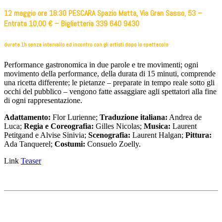
12 maggio ore 18:30 PESCARA Spazio Matta, Via Gran Sasso, 53 –
Entrata 10,00 € – Biglietteria 339 640 9430
durata
1h senza intervallo ed incontro con gli artisti dopo lo spettacolo
Performance gastronomica in due parole e tre movimenti; ogni
movimento della performance, della durata di 15 minuti, comprende
una ricetta differente; le pietanze – preparate in tempo reale sotto gli
occhi del pubblico – vengono fatte assaggiare agli spettatori alla fine
di ogni rappresentazione.
Adattamento:
Flor Lurienne;
Traduzione italiana:
Andrea de
Luca;
Regia e Coreografia:
Gilles Nicolas;
Musica:
Laurent
Petitgand e Alvise Sinivia;
Scenografia:
Laurent Halgan;
Pittura:
Ada Tanquerel;
Costumi:
Consuelo Zoelly.
Link
Teaser