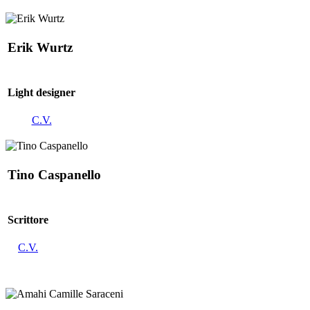
Erik Wurtz
Light designer
C.V.
Tino Caspanello
Scrittore
C.V.