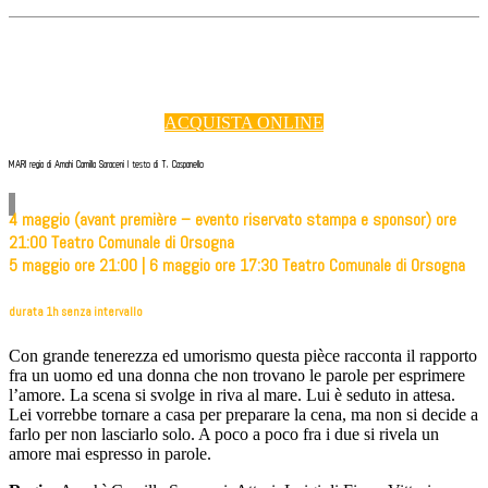
ACQUISTA ONLINE
MARI regia di Amahi Camilla Saraceni | testo di T. Caspanello
4 ​maggio ​(avant ​première – evento riservato stampa e sponsor) ​ore ​
21:00 ​Teatro ​Comunale ​di ​Orsogna
5 ​maggio ​ore ​21:00 ​| 6 ​maggio ​ore ​17:30 ​Teatro ​Comunale ​di ​Orsogna
durata
1h senza intervallo
Con grande tenerezza ed umorismo questa pièce racconta il rapporto
fra un uomo ed una donna che non trovano le parole per esprimere
l’amore. La scena si svolge in riva al mare. Lui è seduto in attesa.
Lei vorrebbe tornare a casa per preparare la cena, ma non si decide a
farlo per non lasciarlo solo. A poco a poco fra i due si rivela un
amore mai espresso in parole.