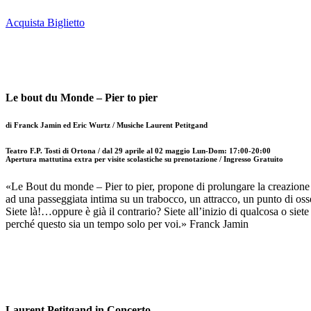
Acquista Biglietto
Le bout du Monde – Pier to pier
di Franck Jamin ed Eric Wurtz / Musiche Laurent Petitgand
Teatro F.P. Tosti di Ortona / dal 29 aprile al 02 maggio Lun-Dom: 17:00-20:00
Apertura mattutina extra per visite scolastiche su prenotazione /
Ingresso Gratuito
«Le Bout du monde – Pier to pier, propone di prolungare la creazione t
ad una passeggiata intima su un trabocco, un attracco, un punto di osse
Siete là!…oppure è già il contrario? Siete all’inizio di qualcosa o siet
perché questo sia un tempo solo per voi.» Franck Jamin
Laurent Petitgand in Concerto