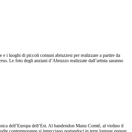
e i luoghi di piccoli comuni abruzzesi per realizzare a partire da
verso. Le foto degli anziani d’Abruzzo realizzate dall’artista saranno
usica dell’Europa dell’Est. Al bandendon Manu Comté, al violino il
lodie contemporanee si intrecciano portandoci in terre lontane eppure