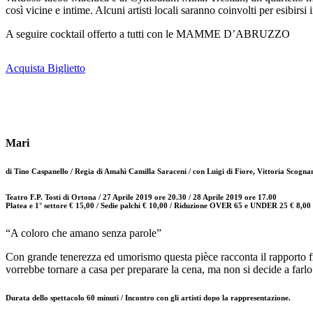
così vicine e intime. Alcuni artisti locali saranno coinvolti per esibir
A seguire cocktail offerto a tutti con le MAMME D’ABRUZZO
Acquista Biglietto
Mari
di Tino Caspanello / Regia di Amahì Camilla Saraceni / con Luigi di Fiore, Vittoria Scogna
Teatro F.P. Tosti di Ortona / 27 Aprile 2019 ore 20.30 / 28 Aprile 2019 ore 17.00
Platea e 1° settore € 15,00 / Sedie palchi € 10,00 / Riduzione OVER 65 e UNDER 25 € 8,00
“A coloro che amano senza parole”
Con grande tenerezza ed umorismo questa pièce racconta il rapporto fr
vorrebbe tornare a casa per preparare la cena, ma non si decide a farlo
Durata dello spettacolo 60 minuti / Incontro con gli artisti dopo la rappresentazione.