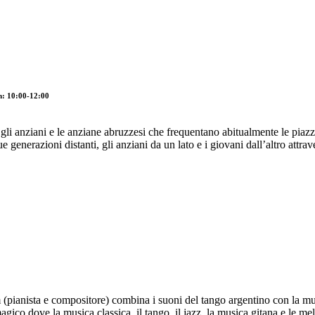
m: 10:00-12:00
li anziani e le anziane abruzzesi che frequentano abitualmente le piazze 
 generazioni distanti, gli anziani da un lato e i giovani dall’altro attra
 (pianista e compositore) combina i suoni del tango argentino con la m
co dove la musica classica, il tango, il jazz, la musica gitana e le me