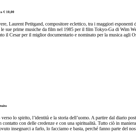
co € 10,00
ere, Laurent Petitgand, compositore eclettico, tra i maggiori esponenti d
to le sue prime musiche da film nel 1985 per il film Tokyo-Ga di Wim We
o il Cesar per il miglior documentario e nominato per la musica agli O
tuito
verso lo spirito, l’identità e la storia dell’uomo. A partire dal diario 
ontatto con delle credenze e con una spiritualità. Tutto ciò in maniera 
uto insegnarci a farlo, lo facciamo e basta, perché fanno parte del nos