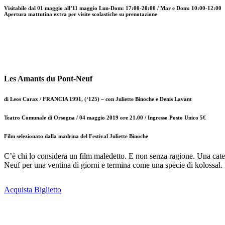
Visitabile dal 01 maggio all’11 maggio Lun-Dom: 17:00-20:00 / Mar e Dom: 10:00-12:00
Apertura mattutina extra per visite scolastiche su prenotazione
Les Amants du Pont-Neuf
di Leos Carax / FRANCIA 1991, (‘125) – con Juliette Binoche e Denis Lavant
Teatro Comunale di Orsogna / 04 maggio 2019 ore 21.00 /
Ingresso Posto Unico 5€
Film selezionato dalla madrina del Festival Juliette Binoche
C’è chi lo considera un film maledetto. E non senza ragione. Una caten
Neuf per una ventina di giorni e termina come una specie di kolossal. I
Acquista Biglietto