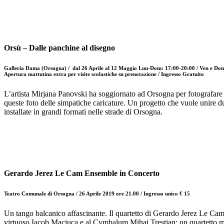
Orsù – Dalle panchine al disegno
Galleria Dama (Orsogna) / dal 26 Aprile al 12 Maggio Lun-Dom: 17:00-20:00 / Ven e Do
Apertura mattutina extra per visite scolastiche su prenotazione /
Ingresso Gratuito
L’artista Mirjana Panovski ha soggiornato ad Orsogna per fotografare g
queste foto delle simpatiche caricature. Un progetto che vuole unire due
installate in grandi formati nelle strade di Orsogna.
Gerardo Jerez Le Cam Ensemble in Concerto
Teatro Comunale di Orsogna / 26 Aprile 2019 ore 21.00 /
Ingresso unico € 15
Un tango balcanico affascinante. Il quartetto di Gerardo Jerez Le Cam
virtuoso Iacob Maciuca e al Cymbalum Mihai Trestian; un quartetto magi