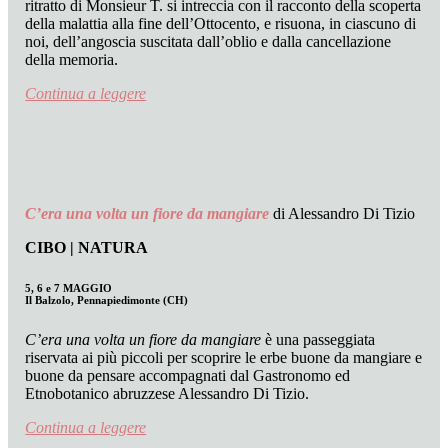
ritratto di Monsieur T. si intreccia con il racconto della scoperta
della malattia alla fine dell’Ottocento, e risuona, in ciascuno di
noi, dell’angoscia suscitata dall’oblio e dalla cancellazione
della memoria.
Continua a leggere
C’era una volta un fiore da mangiare
di Alessandro Di Tizio
CIBO | NATURA
5, 6 e 7 MAGGIO
Il Balzolo, Pennapiedimonte (CH)
C’era una volta un fiore da mangiare
è una
passeggiata
riservata ai più piccoli per scoprire le erbe buone da mangiare e
buone da pensare accompagnati dal Gastronomo ed
Etnobotanico abruzzese Alessandro Di Tizio
.
Continua a leggere