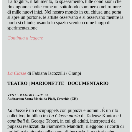
La fragilità, il fallimento, lo spaesamento, tutte condizioni che
rimangono sepolte come un sottofondo sommerso nel rumore
di mille nuovi inizi. Nel nostro mondo in cui chiusa una porta
si apre un portone, le artiste osservano e si osservano mentre la
porta si chiude, usando lo spazio scenico come luogo di
sperimentazione.
Continua a leggere
La Classe
di Fabiana Iacozzilli / Cranpi
TEATRO | MARIONETTE | DOCUMENTARIO
VEN 13 MAGGIO ore 21.00
Auditorium Santa Maria da Piedi, Crecchio (CH)
La classe
è un docupuppets con pupazzi e uomini. È un rito
collettivo, in bilico tra
La Classe morta
di Tadeusz Kantor e
I
cannibali
di George Tabori, in cui gli adulti, interpretati da
pupazzi realizzati da Fiammetta Mandich, rileggono i ricordi di
un’infanzia vissuta nella paura di buscarle. Una storia che